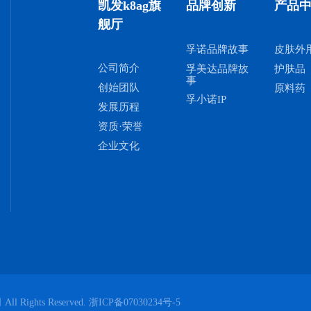
凯发k8ag旗
品牌创新
产品
舰厅
孚诺品牌故事
皮肤外
公司简介
孚美达品牌故
护肤品
事
创始团队
原料药
孚小诺IP
发展历程
资质·荣誉
企业文化
 Rights Reserved.
浙ICP备07030234号-5