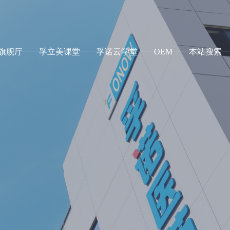
g旗舰厅
孚立美课堂
孚诺云学堂
OEM
本站搜索