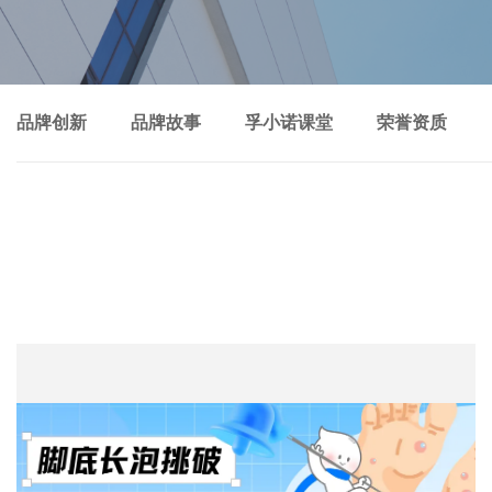
品牌创新
品牌故事
孚小诺课堂
荣誉资质