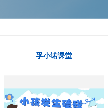
孚小诺课堂