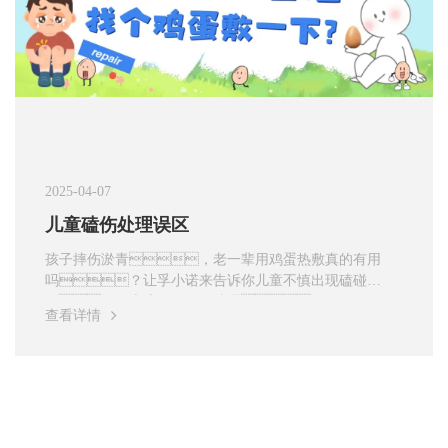
2025-04-07
儿童磕伤处理误区
孩子摔伤淤青，老一辈用鸡蛋热敷真的有用
吗？让孚小诺来告诉你儿童不慎出现磕碰
伤，到底该如何正确处理。
查看详情