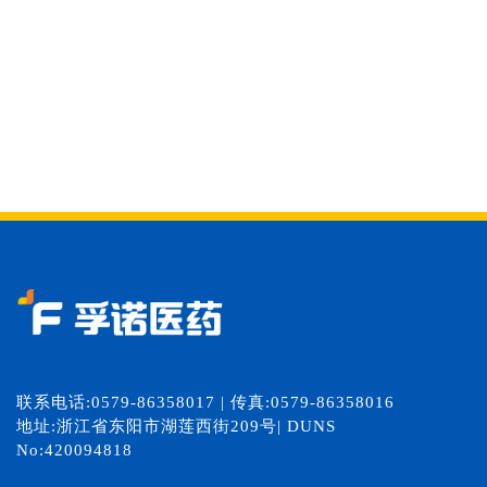
联系电话:0579-86358017 | 传真:0579-86358016
地址:浙江省东阳市湖莲西街209号| DUNS
No:420094818